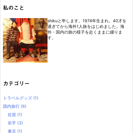
私のこと
shikuと申します。1974年生まれ。40才を
過ぎてから海外1人旅をはじめました。海
外・国内の旅の様子を赴くままに綴りま
す。
カテゴリー
トラベルグッズ
(1)
国内旅行
(6)
佐賀
(1)
岩手
(3)
東京
(1)