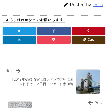
b
e
Posted by
shiku
o
r
o
よろしければシェアお願いします
k
Copy
Next
【2019年GW】GWはロンドンで芸術にま
みれよう・２日目・ツアーに参加編
Prev