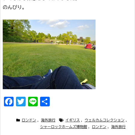
のんびり。
F
T
Li
共
a
w
n
有
c
it
e
ロンドン
,
海外旅行
イギリス
,
ウェルカムコレクション
,
シャーロックホームズ博物館
,
ロンドン
,
海外旅行
e
t